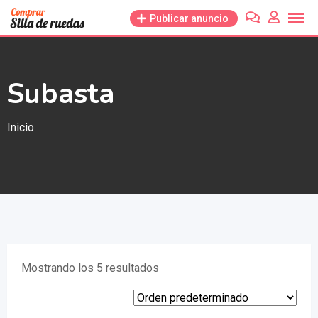
Saltar
Publicar anuncio
al
contenido
Subasta
Inicio
Mostrando los 5 resultados