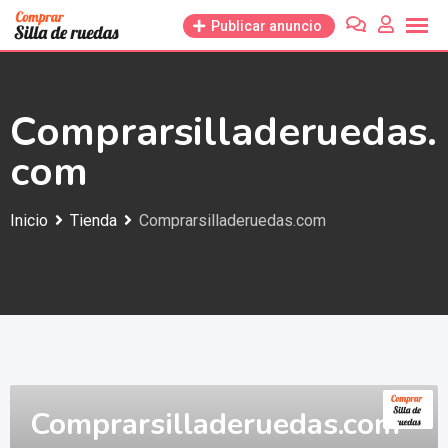
Saltar
Publicar anuncio
al
contenido
Comprarsilladeruedas.
com
Inicio
Tienda
Comprarsilladeruedas.com
Comprarsilladeruedas.com