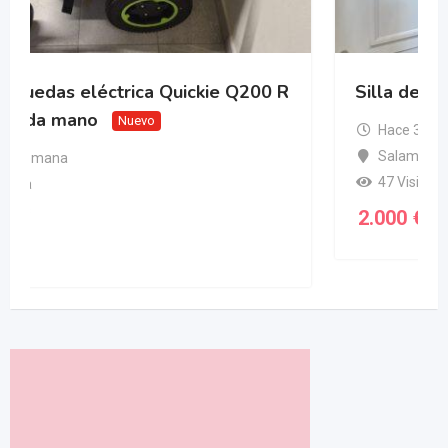
Silla de ruedas q50r carbon
Hace 3 semanas
Salamanca
47 Visitas
2.000
€