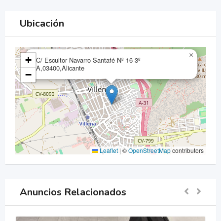
Ubicación
×
+
C/ Escultor Navarro Santafé Nº 16 3º
A,03400,Alicante
−
Leaflet
|
©
OpenStreetMap
contributors
Anuncios Relacionados