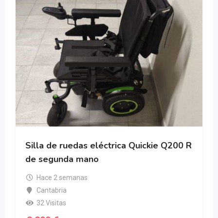
ickie Q200 R
Silla de ruedas q50r carbon
Hace 3 semanas
Salamanca
47 Visitas
2.000
€