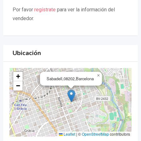
Por favor
regístrate
para ver la información del
vendedor.
Ubicación
+
×
Sabadell,08202,Barcelona
−
Leaflet
|
©
OpenStreetMap
contributors