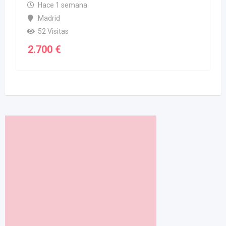
de segunda mano
Hace 2 semanas
Cantabria
36 Visitas
3.200
€