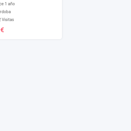
e 1 año
rdoba
 Visitas
0
€